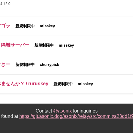
4.12.0.
アゴラ
新規制限中
misskey
ト隔離サーバー
新規制限中
misskey
すきー
新規制限中
cherrypick
せんか？ / ruruskey
新規制限中
misskey
Contact
@asonix
for inquiries
e found at
https://git.asonix.dog/asonix/relay/src/commit/a23