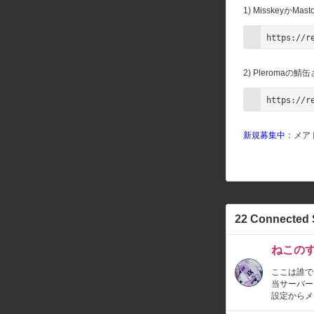
1) Misskey
https://r
2) Pleroma
https://r
新規募集中
：メア
22 Connected 
ねこの
ここは誰で
当サーバー
設定からメ