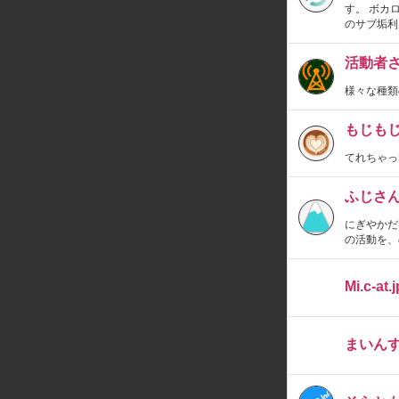
す。 ボカ
のサブ垢利
活動者さ
様々な種類
もじも
てれちゃっ
ふじさんす
にぎやかだ
の活動を、
Mi.c-at.j
まいん