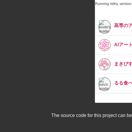
Running mitra, version 
高専の
AIアー
まきび
るる食べま
The source code for this project can b