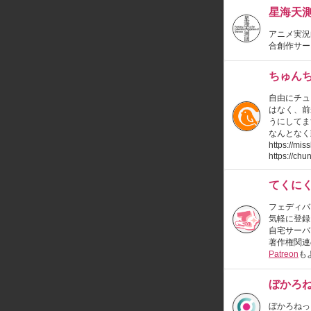
星海天測
アニメ実況
合創作サーク
ちゅん
自由にチュ
はなく、前
うにしてま
なんとなく
https://
https://ch
てくにくりっ
フェディバ
気軽に登録
自宅サーバ
著作権関連
Patreon
も
ぼかろ
ぼかろねっ