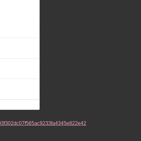
dd1f93f302dc07f565ac9233fa4345e822e42