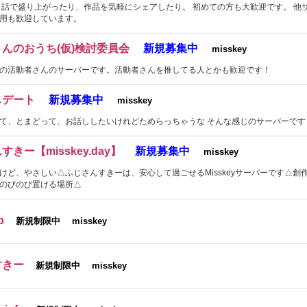
ロ話で盛り上がったり、作品を気軽にシェアしたり。 初めての方も大歓迎です。 他
用も歓迎しています。
んのおうち(仮)検討委員会
新規募集中
misskey
の活動者さんのサーバーです。活動者さんを推してる人とかも歓迎です！
じデート
新規募集中
misskey
て、とまどって、お話ししたいけれどためらっちゃうな そんな感じのサーバーです
きー【misskey.day】
新規募集中
misskey
けど、やさしい△ふじさんすきーは、安心して過ごせるMisskeyサーバーです△創
のびのび置ける場所△
p
新規制限中
misskey
すきー
新規制限中
misskey