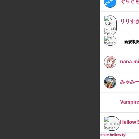
そらとも.
りりす
新規制
nana-m
みゃみ
Vampire
Hellow 
snac.hellow.fyi