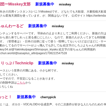
団ーMisskey支部
新規募集中
misskey
向きの汎用インスタンス(バニラMisskey)です。 どなたでも大歓迎、大量投稿大歓
ル星海天測団を使っています。が、関係はないです。 公式サイト:https://seitendan
ちゅんわーるど
新規募集中
misskey
ンチュンするサーバーです。 羽休めの止まり木としてご利用ください。 新規の方
から居た体でしれっと居る感じにしたい。 なので、新規の人が入ってきても特段騒
す。（管理者は） - 日本の法律に従って使う - 喧嘩してもいいけどほどほどに - サ
動かしてるのでサーバーがぶっ飛んでも許してね 絵文字のしろぷよちゃんの利用規
misskey.04.si/@Yakiniku/pages/Shiropuyo_kiyaku 絵文字の笹ちゅんの利用規約
unchun.world/@sasaplus_altn/pages/1708222547528
ぷ / Techniclip
新規募集中
misskey
ースという世界の片隅にある、小さな村です。
してください。
ーですので、不安定になることがあります。
の削除申請は
こちら
から
よろしくね
ねっと！
新規募集中
cherrypick
と！は、 ボカロ・VOCALOIDや合成音声、その二次創作が好きな人たちのための Mis