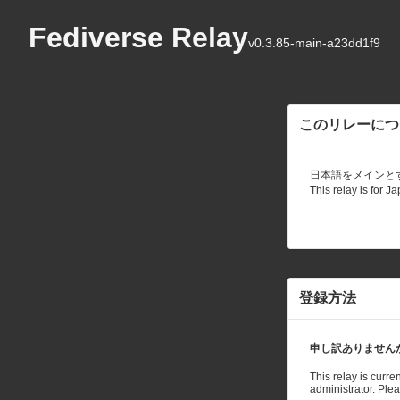
Fediverse Relay
v0.3.85-main-a23dd1f
このリレ
日本語をメインと
This relay is for 
登録方法
申し訳ありません
This relay is curr
administrator. Plea