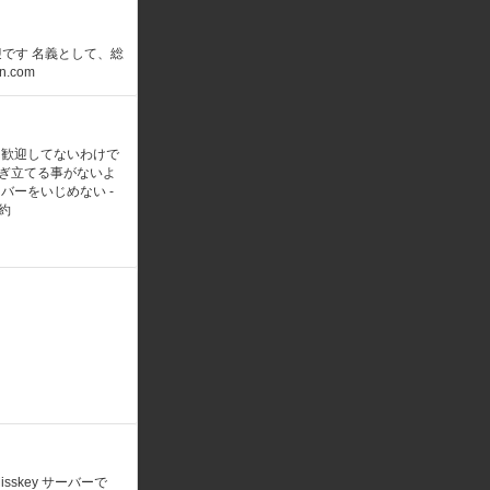
迎です 名義として、総
.com
は歓迎してないわけで
ぎ立てる事がないよ
ーバーをいじめない -
約
skey サーバーで